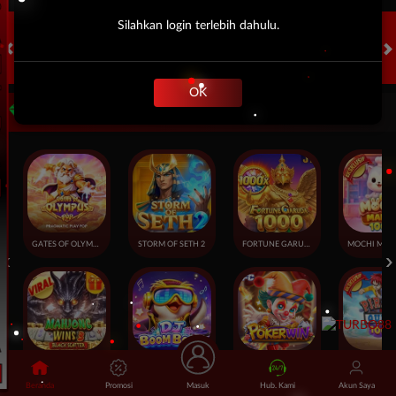
JAM
Silahkan login terlebih dahulu.
HOT GAMES
SLOTS
LIVE CASINO
RACE
TOGEL
OL
OK
Game Populer
GATES OF OLYMPUS POP
STORM OF SETH 2
FORTUNE GARUDA 1000
MAHJONG WINS 3 – BLACK SCATTER
DJ BOOM BOOM
POKER WIN
Beranda
Promosi
Masuk
Hub. Kami
Akun Saya