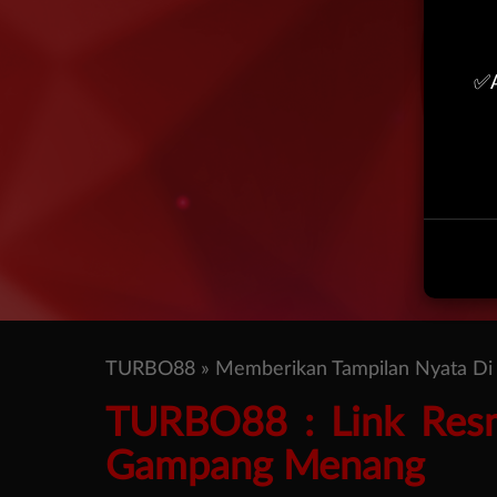
✅
TURBO88 » Memberikan Tampilan Nyata Di 
TURBO88 : Link Resmi
Gampang Menang