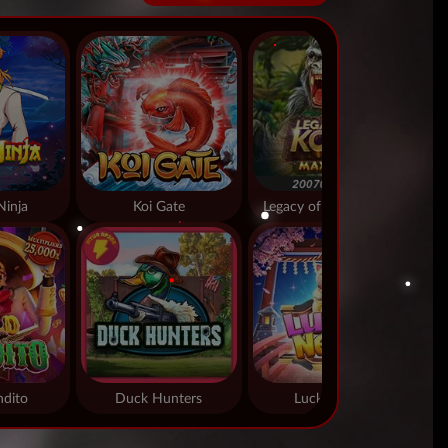
Ninja
Koi Gate
Legacy of Kong Maxways
ndito
Duck Hunters
Lucky Neko