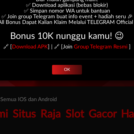
✅
Download aplikasi (bebas blokir)
✅
Simpan nomor WA untuk bantuan
✅
Join group Telegram buat info event + hadiah seru
🎉
All Bonus Dapat Kalian Klaim Melalui TELEGRAM Official
Bonus 10K nunggu kamu!
😉
🔗
[
Download APK
] |
🔗
[Join
Group Telegram Resmi
]
OK
Semua IOS dan Android
 Situs Raja Slot Gacor Har