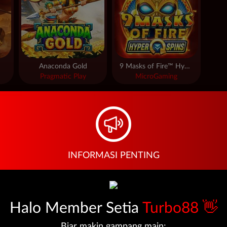
Anaconda Gold
9 Masks of Fire™ HyperSpins™
Pragmatic Play
MicroGaming
INFORMASI PENTING
Halo Member Setia
Turbo88 👋
Biar makin gampang main: