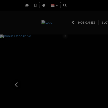
HOT GAMES
SLO