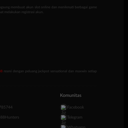
angsung membuat akun slot online dan menikmati berbagai game
t melakukan registrasi akun.
88
resmi dengan peluang jackpot sensational dan maxwin setiap
Komunitas
785744
Facebook
o88Hunters
Telegram
Whatsapp