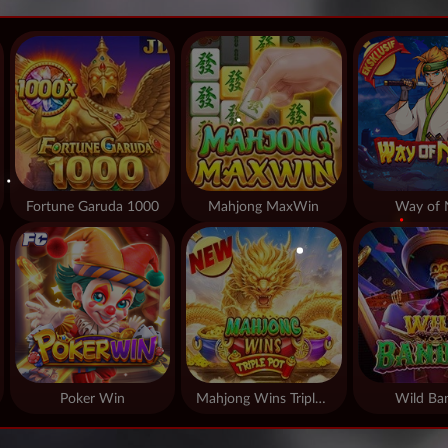
Fortune Garuda 1000
Mahjong MaxWin
Way of 
Poker Win
Mahjong Wins Triple Pot
Wild Ba