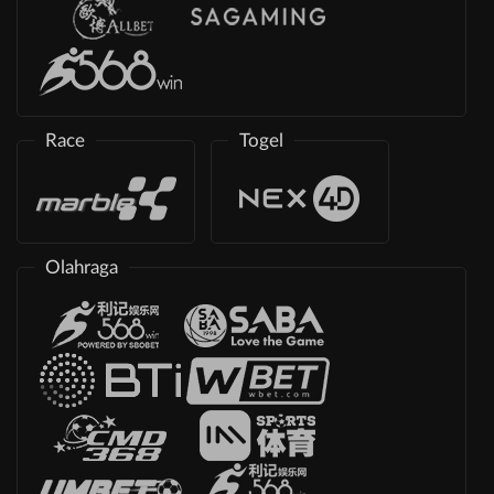
Race
Togel
Olahraga