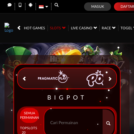
MASUK
DAFTA
IDR
12,673,699,
HOT GAMES
SLOTS
LIVE CASINO
RACE
TOGEL
BIGPOT
SEMUA
PERMAINAN
TOP
SLOTS
20