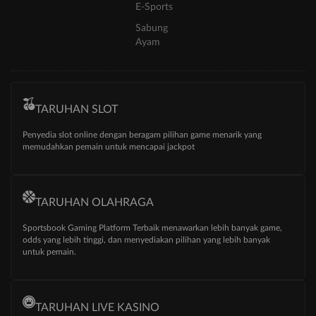
E-Sports
Sabung
Ayam
TARUHAN SLOT
Penyedia slot online dengan beragam pilihan game menarik yang
memudahkan pemain untuk mencapai jackpot
TARUHAN OLAHRAGA
Sportsbook Gaming Platform Terbaik menawarkan lebih banyak game,
odds yang lebih tinggi, dan menyediakan pilihan yang lebih banyak
untuk pemain.
TARUHAN LIVE KASINO