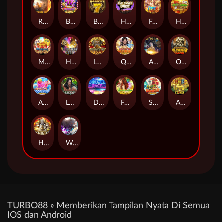
Rhino King
Bonanza Coins
Big Sevens Jackpot
Halloween Ghost
Fury Fighters
Hit Mahjong Wins
Mahjong Super Wins
Hidden City
Legacy of Midas
Quests of Olympus
Astro Luck
Olympus Legend
Amazing Soda Rush
Legend of Tarzan
Double Race
Fantastic Faries
Santa in the Summer
Ancient Stones
Holy Knight
Wolf Begins
TURBO88 » Memberikan Tampilan Nyata Di Semua
IOS dan Android