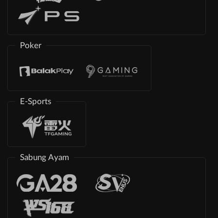
Poker
E-Sports
Sabung Ayam