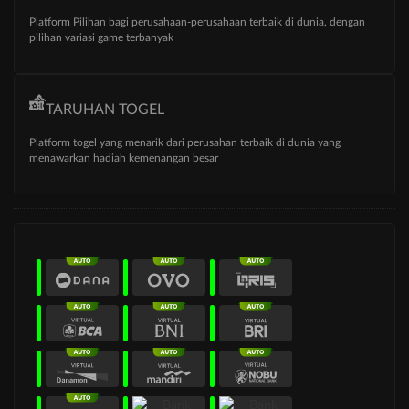
Platform Pilihan bagi perusahaan-perusahaan terbaik di dunia, dengan
pilihan variasi game terbanyak
TARUHAN TOGEL
Platform togel yang menarik dari perusahan terbaik di dunia yang
menawarkan hadiah kemenangan besar