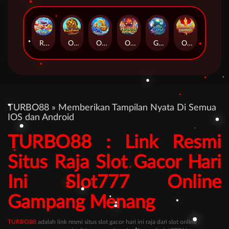
RED PACKET FISHING
OCEAN KING 2
OCEAN PROJECT
OCEAN KING 3
GALAXY WAR
OCEAN KING 4
TURBO88 » Memberikan Tampilan Nyata Di Semua
IOS dan Android
TURBO88 : Link Resmi
Situs Raja Slot Gacor Hari
Ini Slot777 Online
Gampang Menang
TURBO88
adalah link resmi situs slot gacor hari ini raja dari slot online