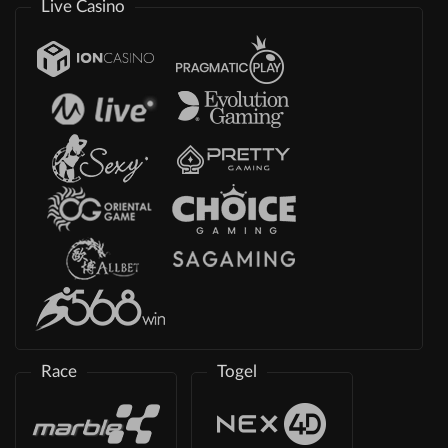
Live Casino
Race
Togel