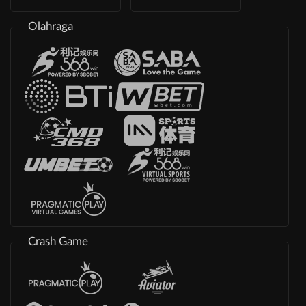
Olahraga
Crash Game