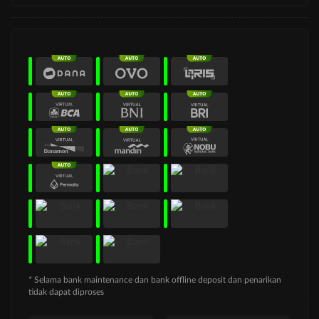
* Selama bank maintenance dan bank offline deposit dan penarikan
tidak dapat diproses