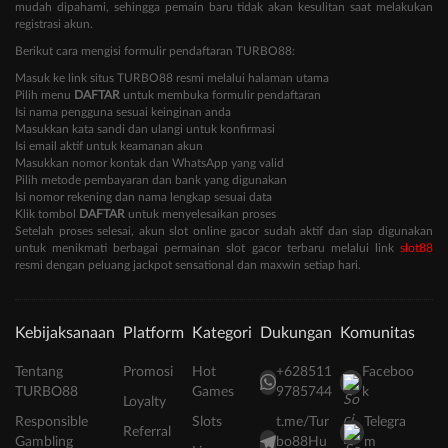
mudah dipahami, sehingga pemain baru tidak akan kesulitan saat melakukan
registrasi akun.
Berikut cara mengisi formulir pendaftaran TURBO88:
Masuk ke link situs TURBO88 resmi melalui halaman utama
Pilih menu
DAFTAR
untuk membuka formulir pendaftaran
Isi nama pengguna sesuai keinginan anda
Masukkan kata sandi dan ulangi untuk konfirmasi
Isi email aktif untuk keamanan akun
Masukkan nomor kontak dan WhatsApp yang valid
Pilih metode pembayaran dan bank yang digunakan
Isi nomor rekening dan nama lengkap sesuai data
Klik tombol
DAFTAR
untuk menyelesaikan proses
Setelah proses selesai, akun slot online gacor sudah aktif dan siap digunakan
untuk menikmati berbagai permainan slot gacor terbaru melalui link
slot88
resmi dengan peluang jackpot sensational dan maxwin setiap hari.
Kebijaksanaan
Platform
Kategori
Dukungan
Komunitas
Tentang
Promosi
Hot
+628511
Faceboo
TURBO88
Games
9785744
k
Loyalty
Responsible
Slots
t.me/Tur
Telegra
Referral
Gambling
bo88Hu
m