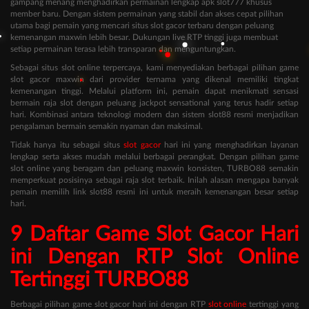
gampang menang menghadirkan permainan lengkap apk slot777 khusus
member baru. Dengan sistem permainan yang stabil dan akses cepat pilihan
utama bagi pemain yang mencari situs slot gacor terbaru dengan peluang
kemenangan maxwin lebih besar. Dukungan live RTP tinggi juga membuat
setiap permainan terasa lebih transparan dan menguntungkan.
Sebagai situs slot online terpercaya, kami menyediakan berbagai pilihan game
slot gacor maxwin dari provider ternama yang dikenal memiliki tingkat
kemenangan tinggi. Melalui platform ini, pemain dapat menikmati sensasi
bermain raja slot dengan peluang jackpot sensational yang terus hadir setiap
hari. Kombinasi antara teknologi modern dan sistem slot88 resmi menjadikan
pengalaman bermain semakin nyaman dan maksimal.
Tidak hanya itu sebagai situs
slot gacor
hari ini yang menghadirkan layanan
lengkap serta akses mudah melalui berbagai perangkat. Dengan pilihan game
slot online yang beragam dan peluang maxwin konsisten, TURBO88 semakin
memperkuat posisinya sebagai raja slot terbaik. Inilah alasan mengapa banyak
pemain memilih link slot88 resmi ini untuk meraih kemenangan besar setiap
hari.
9 Daftar Game Slot Gacor Hari
ini Dengan RTP Slot Online
Tertinggi TURBO88
Berbagai pilihan game slot gacor hari ini dengan RTP
slot online
tertinggi yang