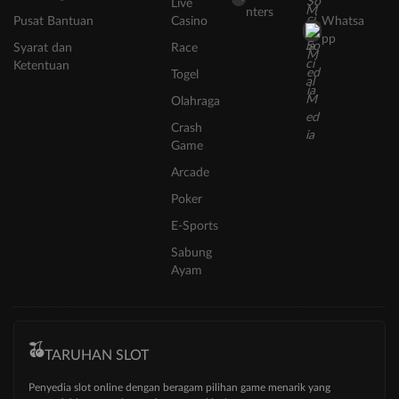
Live
nters
Pusat Bantuan
Casino
Whatsa
pp
Syarat dan
Race
Ketentuan
Togel
Olahraga
Crash
Game
Arcade
Poker
E-Sports
Sabung
Ayam
TARUHAN SLOT
Penyedia slot online dengan beragam pilihan game menarik yang