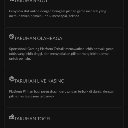
TARUHAN SLOT
Penyedia slot online dengan beragam pilihan game menarik yang
memudahkan pemain untuk mencapai jackpot
TARUHAN OLAHRAGA
Sportsbook Gaming Platform Terbaik menawarkan lebih banyak game,
odds yang lebih tinggi, dan menyediakan pilihan yang lebih banyak
untuk pemain.
TARUHAN LIVE KASINO
Platform Pilihan bagi perusahaan-perusahaan terbaik di dunia, dengan
pilihan variasi game terbanyak
TARUHAN TOGEL