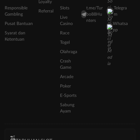
Loyalty
Responsible
Slots
t.me/Tur
Telegra
Referral
Gambling
bo88Hu
m
Live
nters
Pusat Bantuan
Casino
Whatsa
pp
Syarat dan
Race
Ketentuan
Togel
Olahraga
Crash
Game
Arcade
Poker
E-Sports
Sabung
Ayam