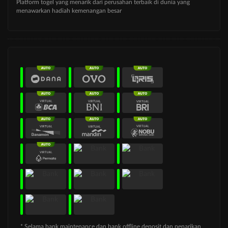
Platform togel yang menarik dari perusahan terbaik di dunia yang
menawarkan hadiah kemenangan besar
* Selama bank maintenance dan bank offline deposit dan penarikan