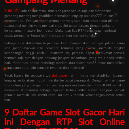
TURBO88
adalah link resmi situs slot gacor hari ini raja dari slot online
gampang menang menghadirkan permainan lengkap apk slot777 khusus
member baru. Dengan sistem permainan yang stabil dan akses cepat pilihan
utama bagi pemain yang mencari situs slot gacor terbaru dengan peluang
kemenangan maxwin lebih besar. Dukungan live RTP tinggi juga membuat
setiap permainan terasa lebih transparan dan menguntungkan.
Sebagai situs slot online terpercaya, kami menyediakan berbagai pilihan game
slot gacor maxwin dari provider ternama yang dikenal memiliki tingkat
kemenangan tinggi. Melalui platform ini, pemain dapat menikmati sensasi
bermain raja slot dengan peluang jackpot sensational yang terus hadir setiap
hari. Kombinasi antara teknologi modern dan sistem slot88 resmi menjadikan
pengalaman bermain semakin nyaman dan maksimal.
Tidak hanya itu sebagai situs
slot gacor
hari ini yang menghadirkan layanan
lengkap serta akses mudah melalui berbagai perangkat. Dengan pilihan game
slot online yang beragam dan peluang maxwin konsisten, TURBO88 semakin
memperkuat posisinya sebagai raja slot terbaik. Inilah alasan mengapa banyak
pemain memilih link slot88 resmi ini untuk meraih kemenangan besar setiap
hari.
9 Daftar Game Slot Gacor Hari
ini Dengan RTP Slot Online