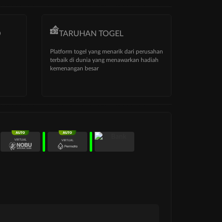
O
TARUHAN TOGEL
Platform togel yang menarik dari perusahan
terbaik di dunia yang menawarkan hadiah
kemenangan besar