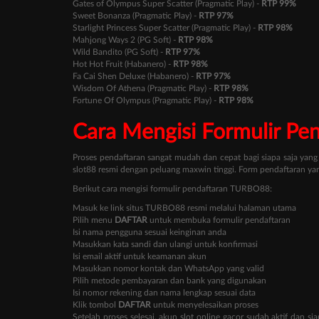
Gates of Olympus Super Scatter (Pragmatic Play) -
RTP 99%
Sweet Bonanza (Pragmatic Play) -
RTP 97%
Starlight Princess Super Scatter (Pragmatic Play) -
RTP 98%
Mahjong Ways 2 (PG Soft) -
RTP 98%
Wild Bandito (PG Soft) -
RTP 97%
Hot Hot Fruit (Habanero) -
RTP 98%
Fa Cai Shen Deluxe (Habanero) -
RTP 97%
Wisdom Of Athena (Pragmatic Play) -
RTP 98%
Fortune Of Olympus (Pragmatic Play) -
RTP 98%
Cara Mengisi Formulir Pe
Proses pendaftaran sangat mudah dan cepat bagi siapa saja yang
slot88 resmi dengan peluang maxwin tinggi. Form pendaftaran yan
Berikut cara mengisi formulir pendaftaran TURBO88:
Masuk ke link situs TURBO88 resmi melalui halaman utama
Pilih menu
DAFTAR
untuk membuka formulir pendaftaran
Isi nama pengguna sesuai keinginan anda
Masukkan kata sandi dan ulangi untuk konfirmasi
Isi email aktif untuk keamanan akun
Masukkan nomor kontak dan WhatsApp yang valid
Pilih metode pembayaran dan bank yang digunakan
Isi nomor rekening dan nama lengkap sesuai data
Klik tombol
DAFTAR
untuk menyelesaikan proses
Setelah proses selesai, akun slot online gacor sudah aktif dan s