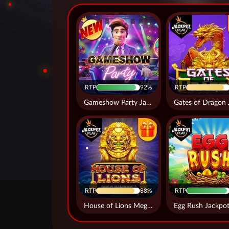
RTP
92%
RTP
Gameshow Party Jackpot Play
RTP
88%
RTP
House of Lions Megaways Jackpot Play