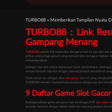
TURBO88 » Memberikan Tampilan Nyata Di
TURBO88 : Link Resmi
Gampang Menang
TURBO88
adalah link resmi situs slot gacor hari ini raja dari
pilihan utama bagi pemain yang mencari situs slot gacor terbaru
menguntungkan.
Sebagai situs slot online terpercaya, kami menyediakan berbagai
sensasi bermain raja slot dengan peluang jackpot sensational ya
Tidak hanya itu sebagai situs
slot gacor
hari ini yang menghadir
TURBO88 semakin memperkuat posisinya sebagai raja slot terbaik.
9 Daftar Game Slot Gacor
Berbagai pilihan game slot gacor hari ini dengan RTP
slot online
t
provider ternama dengan sistem stabil dan peluang jackpot sensat