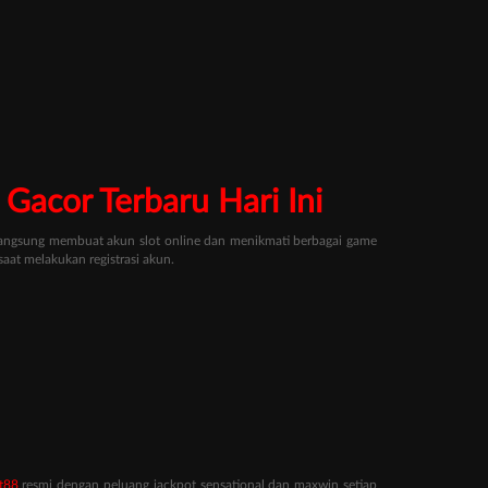
Gacor Terbaru Hari Ini
langsung membuat akun slot online dan menikmati berbagai game
aat melakukan registrasi akun.
ot88
resmi dengan peluang jackpot sensational dan maxwin setiap