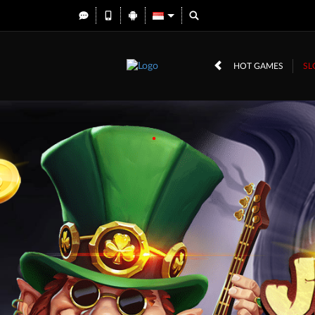
HOT GAMES
SL