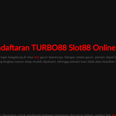
ndaftaran TURBO88 Slot88 Online 
 ingin bergabung di situs
slot
gacor terpercaya. Dengan sistem gacor, pemain dapat 
g lengkap namun tetap mudah dipahami, sehingga pemain baru tidak akan kesulitan s
iap digunakan untuk menikmati berbagai permainan slot gacor terbaru melalui link
sl