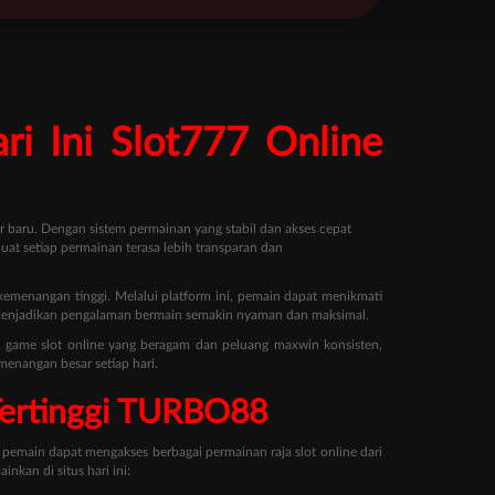
ri Ini Slot777 Online
r baru. Dengan sistem permainan yang stabil dan akses cepat
at setiap permainan terasa lebih transparan dan
 kemenangan tinggi. Melalui platform ini, pemain dapat menikmati
smi menjadikan pengalaman bermain semakin nyaman dan maksimal.
n game slot online yang beragam dan peluang maxwin konsisten,
menangan besar setiap hari.
 Tertinggi TURBO88
, pemain dapat mengakses berbagai permainan raja slot online dari
nkan di situs hari ini: