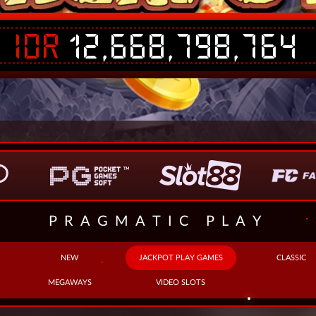
IDR
12,668,798,764
PRAGMATIC PLAY
NEW
JACKPOT PLAY GAMES
CLASSIC
MEGAWAYS
VIDEO SLOTS